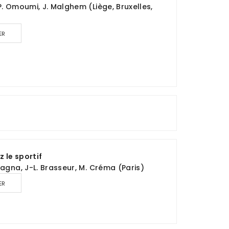
P. Omoumi, J. Malghem (Liège, Bruxelles,
ER
 le sportif
pagna, J-L. Brasseur, M. Créma (Paris)
ER