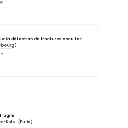
ER
ur la détection de fractures occultes
asbourg)
ER
 fragile
n-Solal (Paris)