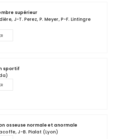
embre supérieur
dière, J-T. Perez, P. Meyer, P-F. Lintingre
ER
n sportif
ada)
ER
ion osseuse normale et anormale
acoffe, J-B. Pialat (Lyon)