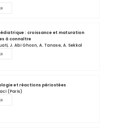
ER
pédiatrique : croissance et maturation
es à connaître
ouati, J. Abi Ghosn, A. Tanase, A. Sekkal
ER
ologie et réactions périostées
aci (Paris)
ER