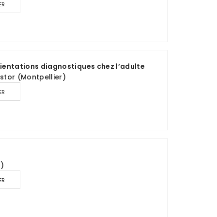
ER
orientations diagnostiques chez l’adulte
astor (Montpellier)
ER
s)
ER