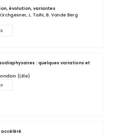
on, évolution, variantes
Kirchgesner, L. Taihi, B. Vande Berg
ER
diaphysaires : quelques variations et
ondion (Lille)
ER
 accéléré