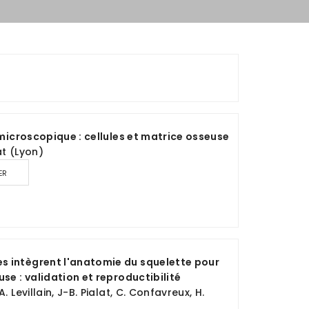
 microscopique : cellules et matrice osseuse
at (Lyon)
ER
 intègrent l'anatomie du squelette pour
se : validation et reproductibilité
 Levillain, J-B. Pialat, C. Confavreux, H.