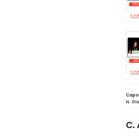
Capsu
N. St
C.