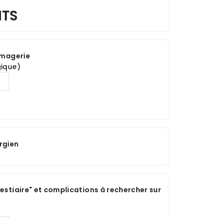
NTS
 imagerie
gique)
rgien
Bestiaire" et complications à rechercher sur