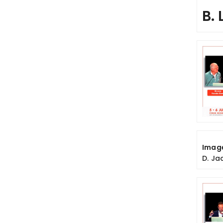
B.
Image
D. Ja