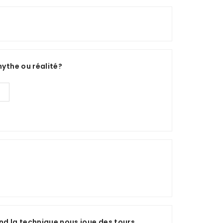
mythe ou réalité?
nd la technique nous joue des tours