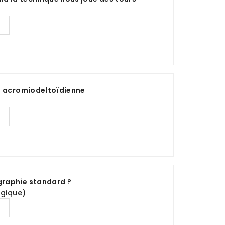
s acromiodeltoïdienne
graphie standard ?
lgique)