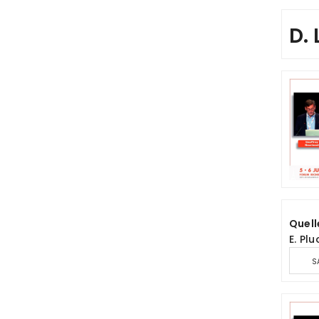
D.
Quell
E. Plu
S