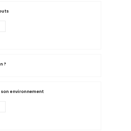
bouts
n ?
t son environnement