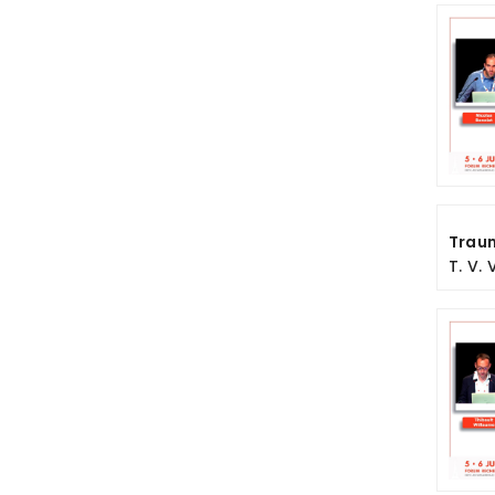
Traum
T. V.