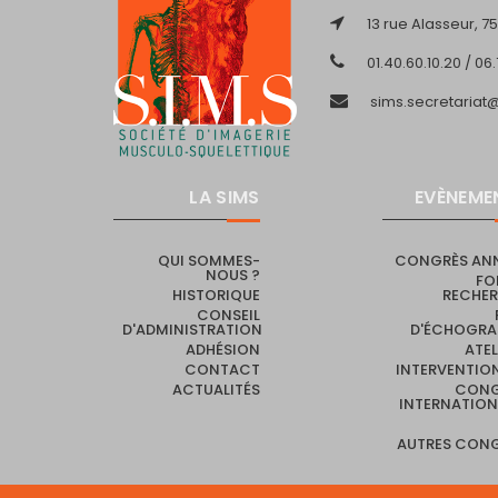
13 rue Alasseur, 75
01.40.60.10.20 / 06
sims.secretaria
LA SIMS
EVÈNEME
QUI SOMMES-
CONGRÈS AN
NOUS ?
FO
HISTORIQUE
RECHE
CONSEIL
D'ADMINISTRATION
D'ÉCHOGRA
ADHÉSION
ATEL
CONTACT
INTERVENTIO
ACTUALITÉS
CONG
INTERNATIO
AUTRES CON