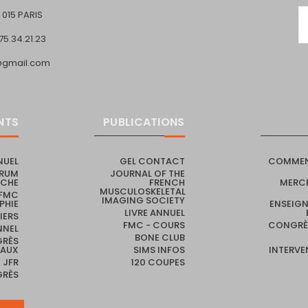
 015 PARIS
.75.34.21.23
t@gmail.com
NTS
PUBLICATIONS
NUEL
GEL CONTACT
COMMENT
RUM
JOURNAL OF THE
RCHE
FRENCH
MERCR
MUSCULOSKELETAL
FMC
IMAGING SOCIETY
PHIE
ENSEIGN
LIVRE ANNUEL
IERS
FMC - COURS
CONGRÈ
NNEL
BONE CLUB
RÈS
NAUX
SIMS INFOS
INTERVE
JFR
120 COUPES
GRÈS