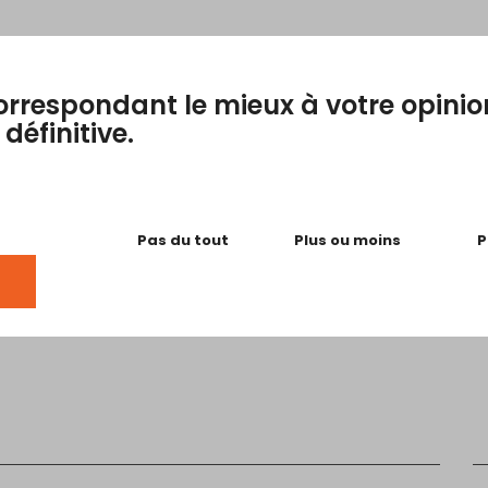
correspondant le mieux à votre opinio
définitive.
Pas du tout
Plus ou moins
P