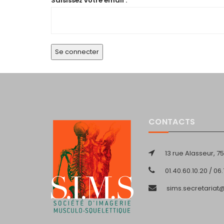
Saisissez votre email :
CONTACTS
13 rue Alasseur, 75
01.40.60.10.20 / 06
sims.secretaria