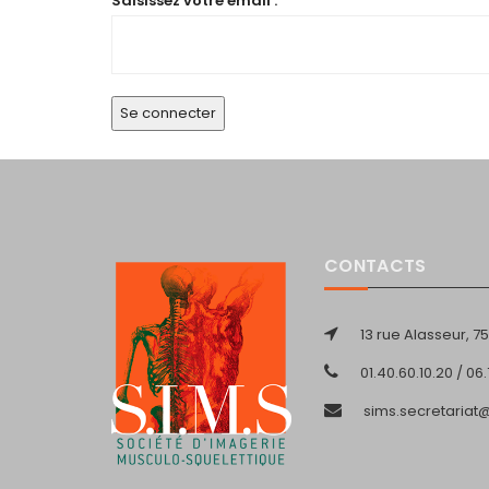
Saisissez votre email :
CONTACTS
13 rue Alasseur, 75
01.40.60.10.20 / 06
sims.secretaria